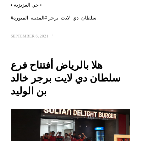
• حي العزيزية •
#سلطان_دي_لايت_برجر #المدينة_المنورة
/
SEPTEMBER 6, 2021
هلا بالرياض أفتتاح فرع
سلطان دي لايت برجر خالد
بن الوليد